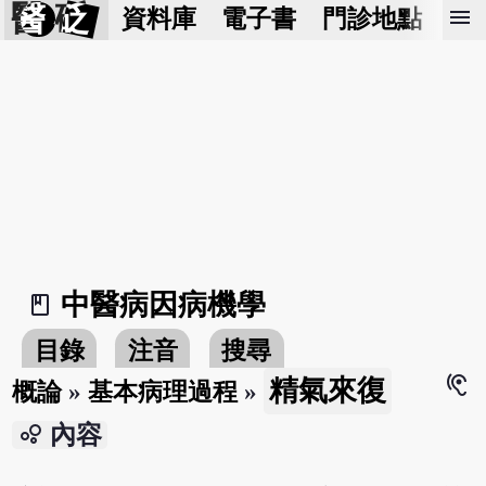
醫 砭
menu
資料庫
電子書
門診地點
預
中醫病因病機學
book_2
目錄
注音
搜尋
hearing
精氣來復
概論
»
基本病理過程
»
bubble_chart
內容