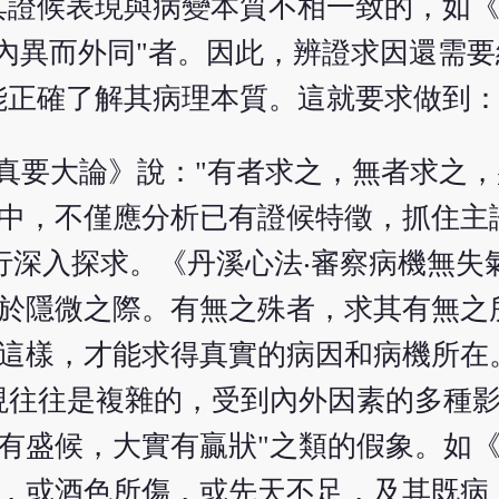
其證候表現與病變本質不相一致的，如
內異而外同"者。因此，辨證求因還需
能正確了解其病理本質。這就要求做到
真要大論》說："有者求之，無者求之
程中，不僅應分析已有證候特徵，抓住主
行深入探求。《丹溪心法‧審察病機無失
本於隱微之際。有無之殊者，求其有無之
有這樣，才能求得真實的病因和病機所在
表現往往是複雜的，受到內外因素的多種
有盛候，大實有贏狀"之類的假象。如《
倦，或酒色所傷，或先天不足，及其既病