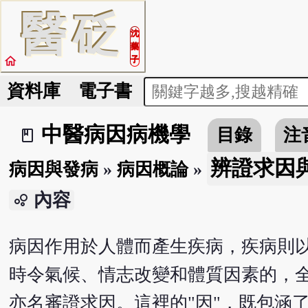
醫
砭
沈
藥
home
子
資料庫
電子書
中醫病因病機學
目錄
注
book_2
辨證求因
病因與發病
»
病因概論
»
內容
bubble_chart
病因作用於人體而產生疾病，疾病則
時令氣候、情志改變和體質因素的，
亦名審證求因。這裡的"因"，既包涵