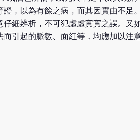
等證，以為有餘之病，而其因實由不足。
意仔細辨析，不可犯虛虛實實之誤。又
怯而引起的脈數、面紅等，均應加以注