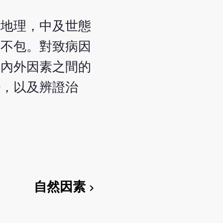
及地理，中及世態
所不包。對致病因
、內外因素之間的
變，以及辨證治
自然因素
chevron_right