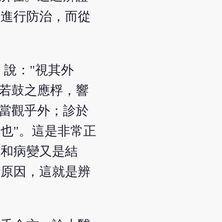
機進行防治，而從
說："視其外
，若鼓之應桴，響
，當觀乎外；診於
也"。這是非常正
候和病變又是結
析原因，這就是辨