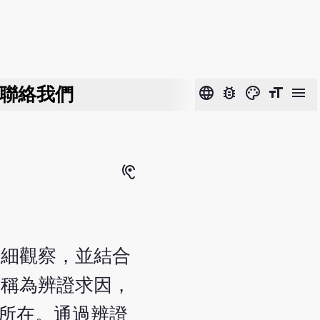
聯絡我們
language
bug_report
color_lens
format_size
menu
hearing
仔細觀察，並結合
，稱為辨證求因，
機所在。通過辨證