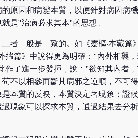
病的原因和病變本質，以便針對病因病
就是"治病必求其本"的思想。
二者一般是一致的。如《靈樞‧本藏篇》
外揣篇》中說得更為明確："內外相襲
此作了進一步發揮，說："欲知其內者
，茍不以相參而斷其病邪之逆順，不可得
象是本質的反映，本質決定著現象；證
透過現象可以探求本質，通過結果去分