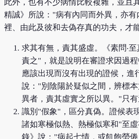
此外，也有不少病情比較複雜，並且
精誠》所說："病有內同而外異，亦有
裡、由此及彼和去偽存真的功夫，才
求其有無，責其盛虛。《素問‧至
責之"，就是說明在審證求因過
應該出現而沒有出現的證候，進
說："別陰陽於疑似之間，辨標
異者，責其虛實之所以異。"只
識別"假象"，區分真偽。證候
諸如寒極似熱、熱極似寒和"至虛
錄》說："病起七情，或飢飽勞