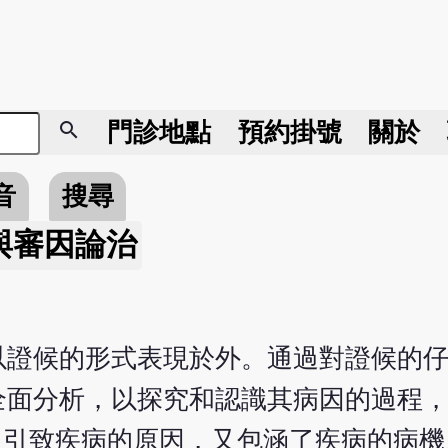
search
門診地點
預約掛號
關於
音
搜尋
與審因論治
以證候的形式表現於外。通過對證候的
全面分析，以探究和認識其病因的過程
了引致疾病的原因，又包涵了疾病的病