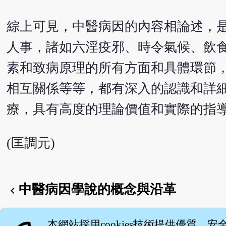
綜上可見，中醫病因的內容相論述，
人事，諸如六淫疫邪、時令氣候、飲
素和致病原理的所有方面和具體環節
相互關係等等，都有深入的認識和詳
療，具有高度的理論價值和實際的指
(匡調元)
中醫病因學說的概念與沿革
chevron_left
English version
本網站採用cookies技術提供優質、安