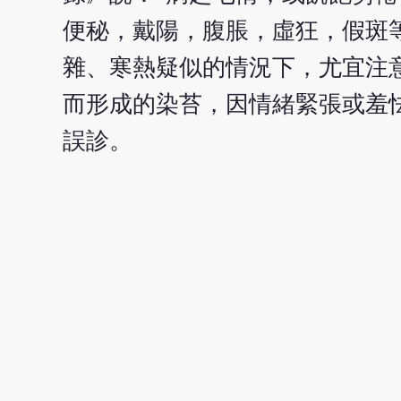
便秘，戴陽，腹脹，虛狂，假斑
雜、寒熱疑似的情況下，尤宜注
而形成的染苔，因情緒緊張或羞
誤診。