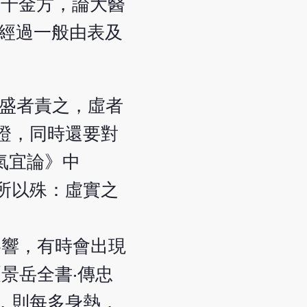
《千金方，論大醫
要經過一般由表及
：
，盛者責之，虛者
證，同時還要對
氣宜論》中
所以殊：虛實之
。
影響，有時會出現
景岳全書‧傳忠
，則每多身熱，