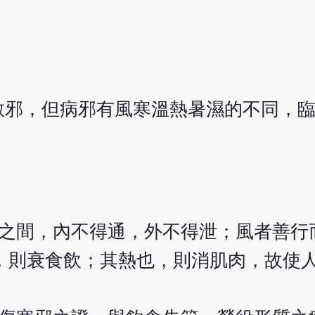
散邪，但病邪有風寒溫熱暑濕的不同，
膚之間，內不得通，外不得泄；風者善行
，則衰食飲；其熱也，則消肌肉，故使