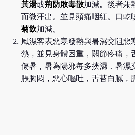
黃湯
或
荊防敗毒散
加減。後者兼
而微汗出。並見頭痛咽紅。口乾
菊飲
加減。
風濕客表惡寒發熱與暑濕交阻惡
熱，並見身體困重，關節疼痛，
傷暑，暑為陽邪每多挾濕，暑濕
脹胸悶，惡心嘔吐，舌苔白膩，