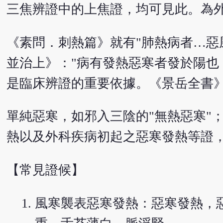
三焦辨證中的上焦證，均可見此。為
《素問．刺熱篇》就有"肺熱病者…惡
並治上》："病有發熱惡寒者發於陽也
是臨床辨證的重要依據。《景岳全書》
單純惡寒，如邪入三陰的"無熱惡寒"
熱以及外科疾病初起之惡寒發熱等證
【常見證候】
風寒襲表惡寒發熱：惡寒發熱，