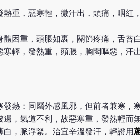
發熱重，惡寒輕，微汗出，頭痛，咽紅
身體困重，頭脹如裹，關節疼痛，舌苔
惡寒輕，發熱重，頭脹，胸悶嘔惡，汗
寒發熱：同屬外感風邪，但前者兼寒，
被遏，氣道不利，故惡寒重，發熱輕而
薄白，脈浮緊。治宜辛溫發汗，輕證用