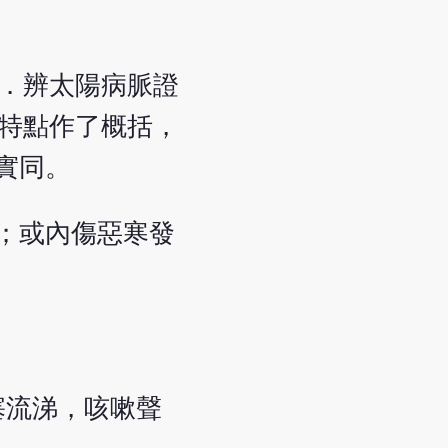
論．辨太陽病脈證
機特點作了概括，
實同。
"；或內傷惡寒發
塞流涕，咳嗽聲