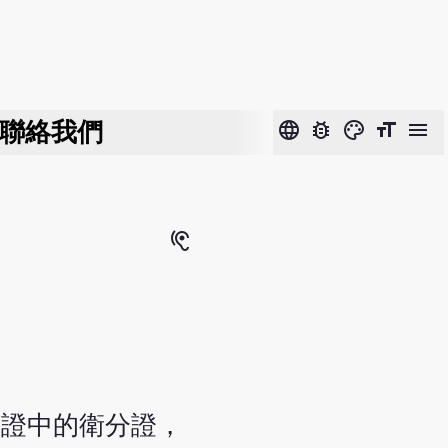
聯絡我們
language
bug_report
color_lens
format_size
menu
hearing
辨證中的衛分證，