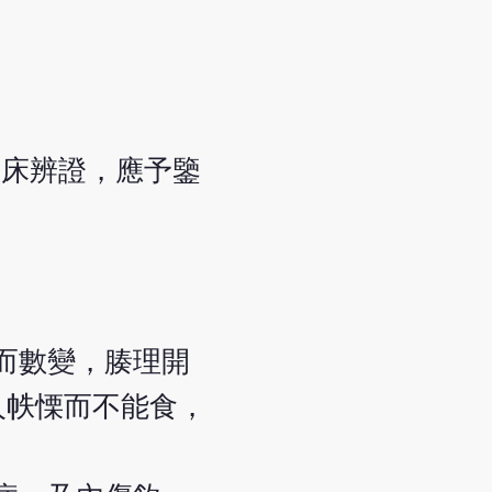
臨床辨證，應予鑒
而數變，腠理開
人帙慄而不能食，