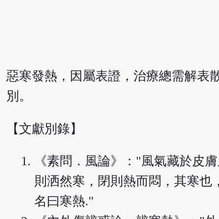
惡寒發熱，因屬表證，治療總需解表
別。
【文獻別錄】
《素問．風論》："風氣藏於皮
則洒然寒，閉則熱而悶，其寒也
名曰寒熱."