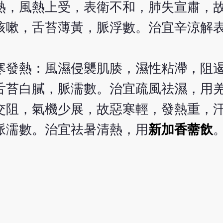
熱，風熱上受，表衛不和，肺失宣肅，
咳嗽，舌苔薄黃，脈浮數。治宜辛涼解
寒發熱：風濕侵襲肌腠，濕性粘滯，阻
舌苔白膩，脈濡數。治宜疏風祛濕，用
交阻，氣機少展，故惡寒輕，發熱重，
脈濡數。治宜祛暑清熱，用
新加香薷飲