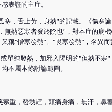
外感表證的主症。
風寒，舌上黃，身熱"的記載。《傷寒
，無熱惡寒者發於陰也"，對本症的病
又稱"憎寒發熱"、"畏寒發熱"，名異而
；或單純發熱，加邪入陽明的"但熱不寒
，均不屬本條討論範圍。
惡寒重，發熱輕，頭痛身痛，無汗，鼻