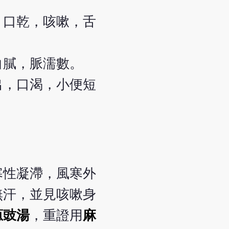
，口乾，咳嗽，舌
白膩，脈濡數。
出，口渴，小便短
寒性凝滯，風寒外
無汗，並見咳嗽身
蔥豉湯
，重證用
麻