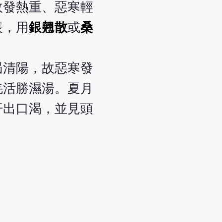
故發熱重、惡寒輕
表，用
銀翹散
或
桑
遏清陽，故惡寒發
羌活勝濕湯。夏月
汗出口渴，並見頭
。