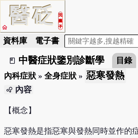
醫
砭
沈
藥
home
子
資料庫
電子書
中醫症狀鑒別診斷學
目錄
book_2
惡寒發熱
內科症狀
»
全身症狀
»
內容
bubble_chart
【概念】
惡寒發熱是指惡寒與發熱同時並作的