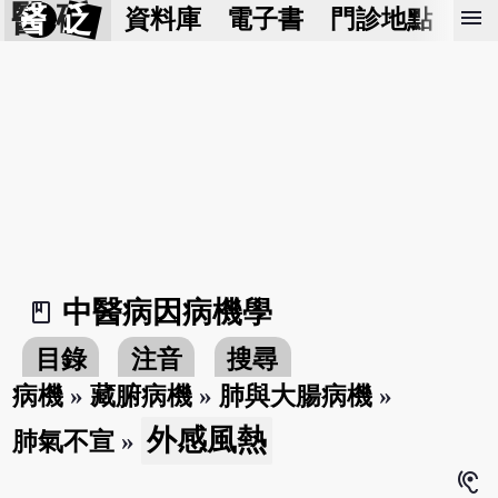
醫 砭
menu
資料庫
電子書
門診地點
預
中醫病因病機學
book_2
目錄
注音
搜尋
病機
»
藏腑病機
»
肺與大腸病機
»
外感風熱
肺氣不宣
»
hearing