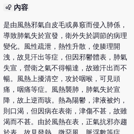
bubble_chart
內容
是由風熱邪氣自皮毛或鼻竅而侵入肺係，
導致肺氣失於宣發，衛外失於調節的病理
變化。風性疏泄，熱性升散，使腠理開
洩，故見汗出等症，但因邪鬱體表，肺氣
失宣，營衛之氣不得暢達，故雖汗出而不
暢。風熱上擾清空，攻於咽喉，可見頭
痛，咽痛等症。風熱襲肺，肺氣失於宣
降，故上逆而咳。熱為陽鬱，津液被灼，
則口渴，但因病在表衛，津傷不甚，故雖
渴而不甚。由於風熱在表，正氣抗邪亦趨
於表，故見發熱、微惡風、脈浮數等症。