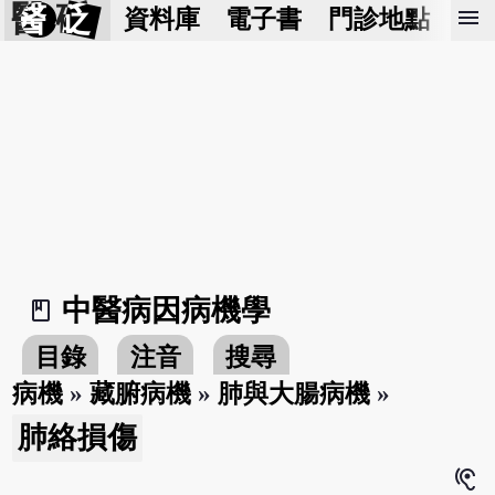
醫 砭
menu
資料庫
電子書
門診地點
預
中醫病因病機學
book_2
目錄
注音
搜尋
病機
»
藏腑病機
»
肺與大腸病機
»
肺絡損傷
hearing