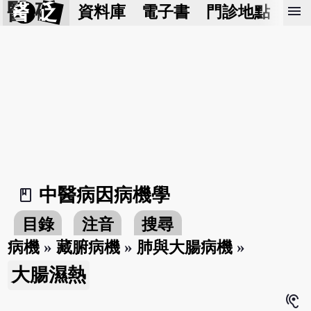
醫 砭
menu
資料庫
電子書
門診地點
預
中醫病因病機學
book_2
目錄
注音
搜尋
病機
»
藏腑病機
»
肺與大腸病機
»
大腸濕熱
hearing