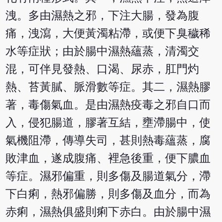
洩。多由濕熱之邪，下注大腸，發為腹
痛，洩瀉，大便黃濁粘滯，或便下臭穢稀
水等症狀；由於腸中濕熱蘊蒸，清濁交
混，可伴見發熱、口渴、尿赤，肛門灼
熱、苔黃膩、脈滑數等症。其二，濕熱膠
著，毒傷氣血。是由濕熱疫毒之邪自口而
入，侵犯腸道，膠著互結，壅滯腸中，使
氣機阻滯，傳導失司，甚則熱毒蘊蒸，腐
敗津血，遂成腹痛、裡急後重，便下膿血
等症。濕邪偏重，則多傷及腸道氣分，滯
下白痢，熱邪偏勝，則多傷及血分，而為
赤痢，濕熱俱盛則痢下赤白。由於腸中濕