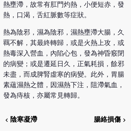
熱壅滯，故常有肛門灼熱，小便短赤，發
熱，口渴，舌紅脈數等症狀。
熱為陰邪，濕為陰邪，濕熱壅滯大腸，久
羈不解，其最終轉歸，或是火熱上攻，或
熱毒深入營血，內陷心包，發為神昏竅閉
的病變；或是遷延日久，正氣耗損，餘邪
未盡，而成脾腎虛寒的病變。此外，胃腸
素蘊濕熱之體，因濕熱下注，阻滯氣血，
發為痔核，亦屬常見轉歸。
陰寒凝滯
腸絡損傷
chevron_left
chevron_right