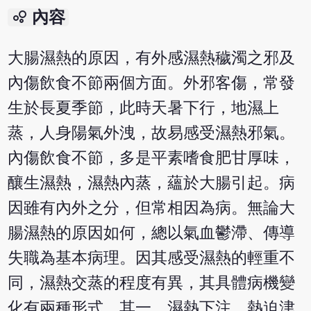
bubble_chart
內容
大腸濕熱的原因，有外感濕熱穢濁之邪及
內傷飲食不節兩個方面。外邪客傷，常發
生於長夏季節，此時天暑下行，地濕上
蒸，人身陽氣外洩，故易感受濕熱邪氣。
內傷飲食不節，多是平素嗜食肥甘厚味，
釀生濕熱，濕熱內蒸，蘊於大腸引起。病
因雖有內外之分，但常相因為病。無論大
腸濕熱的原因如何，總以氣血鬱滯、傳導
失職為基本病理。因其感受濕熱的輕重不
同，濕熱交蒸的程度有異，其具體病機變
化有兩種形式。其一，濕熱下注，熱迫津