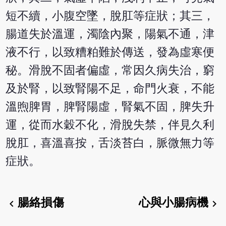
短不續，小腹空墜，脫肛等症狀；其三，
腸道失於溫運，濁陰內聚，陽氣不通，津
液不行，以致糟粕難於傳送，發為虛寒便
秘。滑脫不固者偏虛，常因久病失治，窮
及於腎，以致腎陽不足，命門火衰，不能
溫煦脾胃，脾腎陽虛，腎氣不固，脾失升
運，從而水穀不化，滑脫失禁，伴見久利
脫肛，喜溫喜按，舌淡苔白，脈微無力等
症狀。
腸絡損傷
心與小腸病機
chevron_left
chevron_right