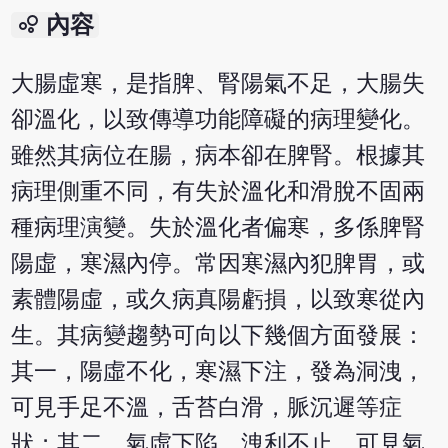
bubble_chart
內容
大腸虛寒，是指脾、腎陽氣不足，大腸失
卻溫化，以致傳導功能障礙的病理變化。
雖然其病位在腸，病本卻在脾腎。根據其
病理側重不同，有失於溫化和滑脫不固兩
種病理演變。失於溫化者偏寒，多係脾腎
陽虛，寒濕內停。常因寒濕內犯脾胃，或
素體陽虛，或久病真陽虧損，以致寒從內
生。其病變趨勢可向以下幾個方面發展：
其一，陽虛不化，寒濕下注，發為洞洩，
可見手足不溫，舌苔白滑，脈沉遲等症
狀；其二，氣虛下陷，洩利不止，可見氣