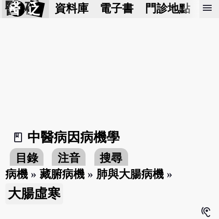
醫 砭
menu
資料庫
電子書
門診地點
預
中醫病因病機學
book_2
目錄
注音
搜尋
病機
»
藏腑病機
»
肺與大腸病機
»
大腸虛寒
hearing