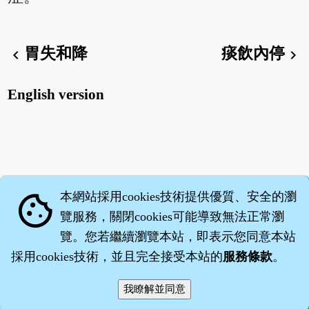
胃失和降
痰飲內停
chevron_left
chevron_right
English version
本網站採用cookies技術提供優質、安全的瀏
cookie
覽服務，關閉cookies可能導致無法正常瀏
覽。您若繼續瀏覽本站，即表示您同意本站
採用cookies技術，並且完全接受本站的
服務條款
。
智橐‧
醫砭
‧
沈藥子
©2008～2026