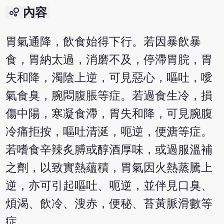
bubble_chart
內容
胃氣通降，飲食始得下行。若因暴飲暴
食，胃納太過，消磨不及，停滯胃脘，胃
失和降，濁陰上逆，可見惡心，嘔吐，噯
氣食臭，腕悶腹脹等症。若過食生冷，損
傷中陽，寒凝食滯，胃失和降，可見腕腹
冷痛拒按，嘔吐清涎，呃逆，便溏等症。
若嗜食辛辣炙膊或醇酒厚味，或過服溫補
之劑，以致實熱蘊積，胃氣因火熱蒸騰上
逆，亦可引起嘔吐、呃逆，並伴見口臭、
煩渴、飲冷、溲赤，便秘、苔黃脈滑數等
症。