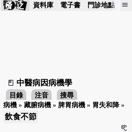
醫 砭
menu
資料庫
電子書
門診地點
預
中醫病因病機學
book_2
目錄
注音
搜尋
病機
»
藏腑病機
»
脾胃病機
»
胃失和降
»
飲食不節
hearing