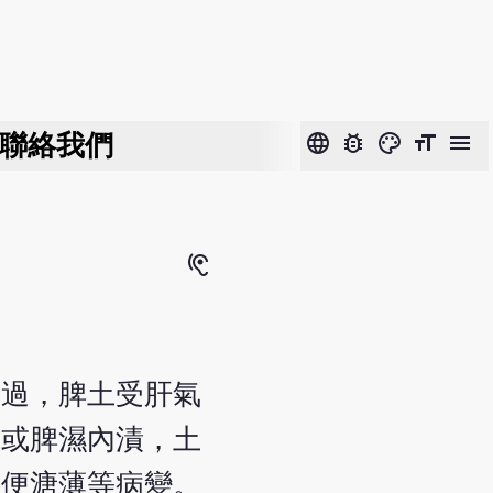
聯絡我們
language
bug_report
color_lens
format_size
menu
hearing
太過，脾土受肝氣
，或脾濕內漬，土
大便溏薄等病變。