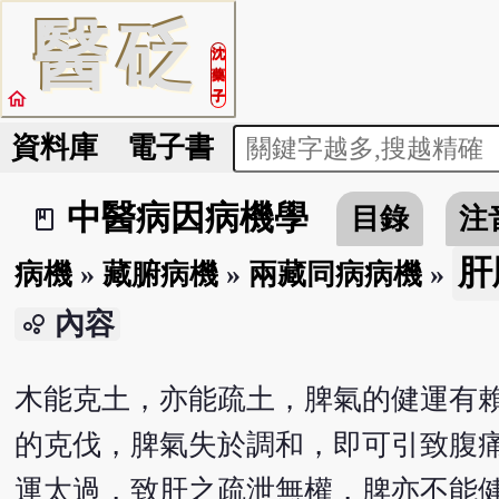
醫
砭
沈
藥
home
子
資料庫
電子書
中醫病因病機學
目錄
注
book_2
肝
病機
»
藏腑病機
»
兩藏同病病機
»
內容
bubble_chart
木能克土，亦能疏土，脾氣的健運有
的克伐，脾氣失於調和，即可引致腹
運太過，致肝之疏泄無權，脾亦不能