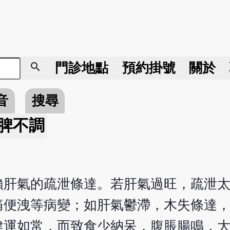
search
門診地點
預約掛號
關於
音
搜尋
脾不調
賴肝氣的疏泄條達。若肝氣過旺，疏泄
痛便洩等病變；如肝氣鬱滯，木失條達
健運如常，而致食少納呆，腹脹腸鳴，