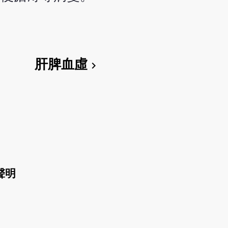
肝脾血虛
chevron_right
聲明