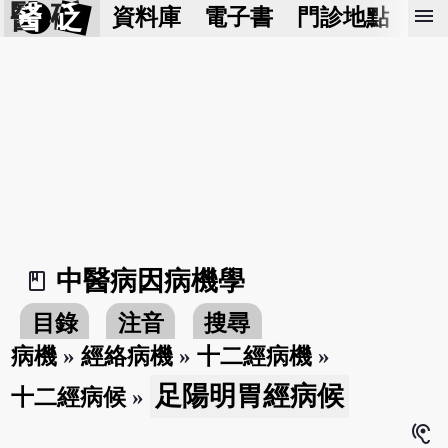
醫 砭
menu
資料庫
電子書
門診地點
預
中醫病因病機學
book_2
目錄
注音
搜尋
病機
»
經絡病機
»
十二經病機
»
足陽明胃經病候
十二經病候
»
hearing