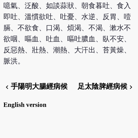
噫氣、泛酸、如談蒜狀、朝食暮吐、食入
即吐、溫慣欲吐、吐憂、水逆、反胃、噎
膈、不欲食、口渴、煩渴、不渴、漱水不
欲咽、嘔血、吐血、嘔吐膿血、臥不安、
反惡熱、壯熱、潮熱、大汗出、苔黃燥、
脈洪。
手陽明大腸經病候
足太陰脾經病候
chevron_left
chevron_right
English version