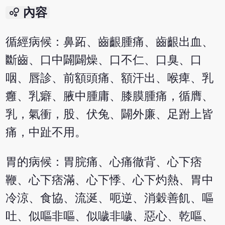
bubble_chart
內容
循經病候：鼻跖、齒齦腫痛、齒齦出血、
斷齒、口中闢闢燥、口不仁、口臭、口
咽、唇診、前額頭痛、額汗出、喉痺、乳
癰、乳癖、腋中腫庸、膝膜腫痛，循膺、
乳，氣衝，股、伏兔、闢外廉、足跗上皆
痛，中趾不用。
胃的病候：胃脘痛、心痛徹背、心下痞
鞭、心下痞滿、心下悸、心下灼熱、胃中
冷涼、食協、流涎、呃逆、消穀善飢、嘔
吐、似嘔非嘔、似噦非噦、惡心、乾嘔、