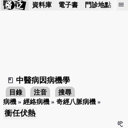
醫 砭
menu
資料庫
電子書
門診地點
預
中醫病因病機學
book_2
目錄
注音
搜尋
病機
»
經絡病機
»
奇經八脈病機
»
衝任伏熱
hearing