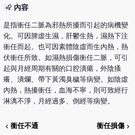
bubble_chart
內容
是指衝任二脈為邪熱所擾而引起的病機變
化。可因脾虛生濕，肝鬱生熱，濕熱下注
衝任而起。也可因素體陰虛而生內熱，熱
伏衝任所致。如濕熱損傷衝任二脈，可引
起與月經周期有關的口腔潰瘍，外陰搔
癢、潰爛、帶下黃濁臭穢等病變。如陰虛
內熱，熱擾衝任，血海不寧，則可致經行
淋漓不淨，月經過多、倒經等病變。
衝任不通
衝任損傷
chevron_left
chevron_right