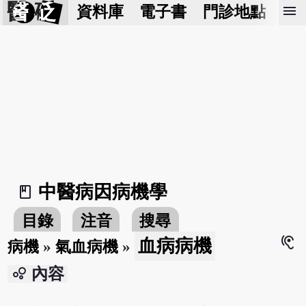
醫 砭
menu
資料庫
電子書
門診地點
預
中醫病因病機學
book_2
目錄
注音
搜尋
hearing
血病病機
病機
»
氣血病機
»
bubble_chart
內容