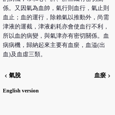
係。又因氣為血帥，氣行則血行，氣止則
血止；血的運行，除賴氣以推動外，尚需
津液的運截，津液虧耗亦會使血行不利，
所以血的病變，與氣津亦有密切關係。血
病病機，歸納起來主要有血瘀，血溢(出
血)及血虛三類。
氣脫
血瘀
chevron_left
chevron_right
English version