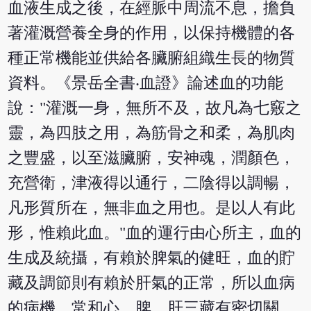
血液生成之後，在經脈中周流不息，擔負
著灌溉營養全身的作用，以保持機體的各
種正常機能並供給各臟腑組織生長的物質
資料。《景岳全書‧血證》論述血的功能
說："灌溉一身，無所不及，故凡為七竅之
靈，為四肢之用，為筋骨之和柔，為肌肉
之豐盛，以至滋臟腑，安神魂，潤顏色，
充營衛，津液得以通行，二陰得以調暢，
凡形質所在，無非血之用也。是以人有此
形，惟賴此血。"血的運行由心所主，血的
生成及統攝，有賴於脾氣的健旺，血的貯
藏及調節則有賴於肝氣的正常，所以血病
的病機，常和心、脾、肝三藏有密切關