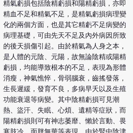
精氣虧損包括陰精虧損和陽精虧損，亦即
精血不足和精氣不足，是精氣虧損病理變
化的兩個方面，也是其它精虧不足病變的
病理基礎，可由先天不足及內外病因所致
的後天損傷引起。由於精氣為人身之本，
是人體的元陰、元陽，故無論陰精或陽精
虧損，均能導致根本的不足，表現為形體
消瘦，神氣憔悴，骨弱腦衰，齒搖發落，
生長遲緩，發育不良，多病早夭以及生殖
功能衰退等病變。其中陰精虧損可見潮
熱、盜汗、失眠、心煩、遺精等症狀，而
陽精虧損則可有神志萎靡、懶於言動、畏
寒肢冷、面胱無華等表現。由於腎中陰津