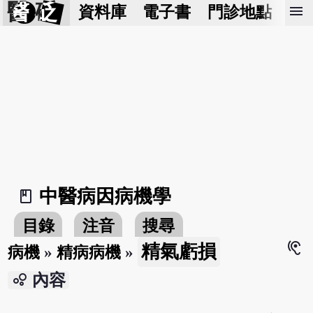
醫 砭
menu
資料庫
電子書
門診地點
預
中醫病因病機學
book_2
目錄
注音
搜尋
hearing
精氣虧損
病機
»
精病病機
»
bubble_chart
內容