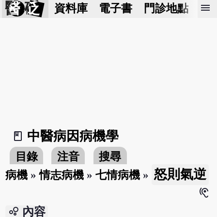
醫 砭
menu
資料庫
電子書
門診地點
預
中醫病因病機學
book_2
目錄
注音
搜尋
怒則氣逆
病機
»
情志病機
»
七情病機
»
hearing
bubble_chart
內容