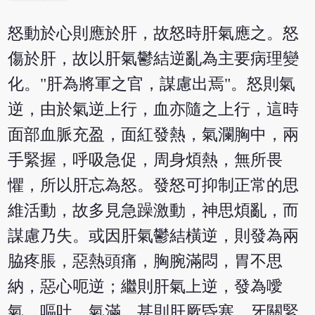
怒動於心則應於肝，故怒時肝氣應之。怒
傷於肝，故以肝氣鬱結逆亂為主要病理變
化。"肝為將軍之官，謀慮出焉"。怒則氣
逆，由於氣逆上行，血亦隨之上行，這時
面部血脈充盈，面紅發熱，氣瀾胸中，兩
手緊握，呼吸急促，周身煩熱，無所畏
懼，所以肝忘為怒。發怒可抑制正常的思
維活動，故多見急躁激動，神思煩亂，而
謀慮乃失。或因肝氣鬱結橫逆，則發為兩
脇疼脹，惡熱頭痛，胸腕滿悶，胃不思
納，惡心呃逆；繼則肝氣上逆，發為噯
氣、嘔吐、氣滿，甚則肝厥昏塞，牙關緊