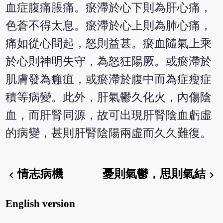
血症腹痛脹痛。瘀滯於心下則為肝心痛，
色蒼不得太息。瘀滯於心上則為肺心痛，
痛如從心間起，怒則益甚。瘀血隨氣上乘
於心則神明失守，為怒狂陽厥。或瘀滯於
肌膚發為癰疽，或瘀滯於腹中而為症瘦症
積等病變。此外，肝氣鬱久化火，內傷陰
血，而肝腎同源，故可出現肝腎陰血虧虛
的病變，甚則肝腎陰陽兩虛而久久難復。
情志病機
憂則氣鬱，思則氣結
chevron_left
chevron_right
English version