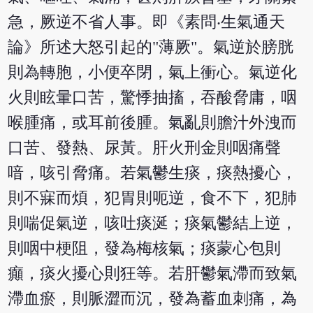
急，厥逆不省人事。即《素問‧生氣通天
論》所述大怒引起的"薄厥"。氣逆於膀胱
則為轉胞，小便卒閉，氣上衝心。氣逆化
火則眩暈口苦，驚悸抽搐，吞酸脅庸，咽
喉腫痛，或耳前後腫。氣亂則膽汁外洩而
口苦、發熱、尿黃。肝火刑金則咽痛聲
喑，咳引脅痛。若氣鬱生痰，痰熱擾心，
則不寐而煩，犯胃則呃逆，食不下，犯肺
則喘促氣逆，咳吐痰涎；痰氣鬱結上逆，
則咽中梗阻，發為梅核氣；痰蒙心包則
癲，痰火擾心則狂等。若肝鬱氣滯而致氣
滯血瘀，則脈澀而沉，發為蓄血刺痛，為