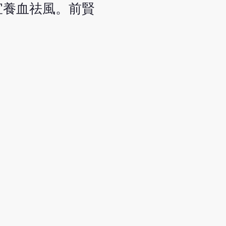
宜養血祛風。前賢