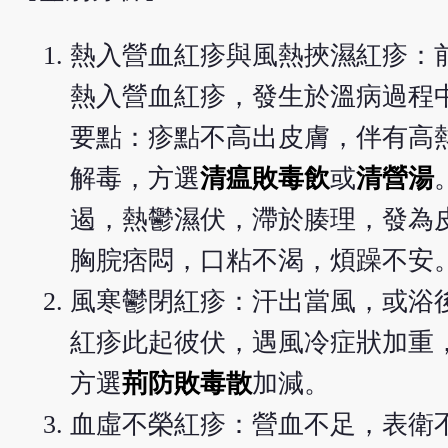
熱入營血紅疹與風熱挾濕紅疹：
熱入營血紅疹，發生於溫病過程
要點：疹點不高出皮膚，伴有高
解毒，方選
清瘟敗毒飲
或
清營湯
遏，熱鬱濕伏，滯於腠理，發為
胸脘痞悶，口粘不渴，煩躁不安
風寒鬱閉紅疹：汗出當風，或浴
紅疹此起彼伏，遇風冷症狀加重
方選
荊防敗毒散
加減。
血虛不榮紅疹：營血不足，表衛