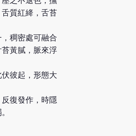
，壓之不退色，撫
，舌質紅絳，舌苔
一，稠密處可融合
舌苔黃膩，脈來浮
此伏彼起，形態大
，反復發作，時隱
弱。