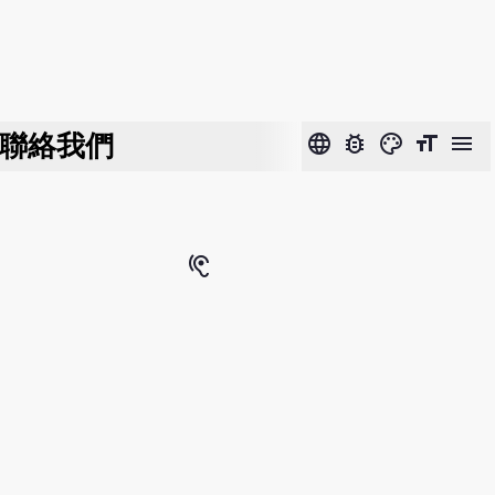
聯絡我們
language
bug_report
color_lens
format_size
menu
hearing