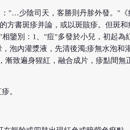
》："…少陰司天，客勝則丹胗外發。"
。有的方書斑疹并論，或以斑賅疹。但斑和
痧"相鑒別：1、"痘"多發於小兒，初起
，泡內灌漿液，先清後濁;疹無水泡和灌
隱，漸致遍身猩紅，融合成片，疹點間無
紅疹。