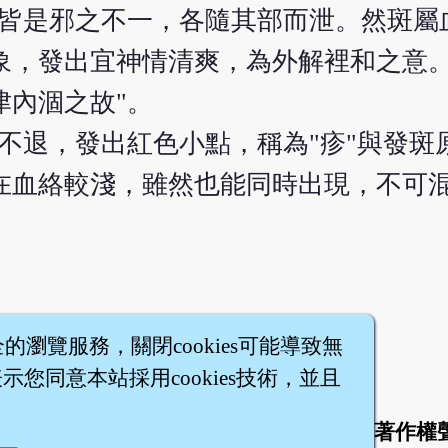
，皆是邪之不一，各隨其部而泄。然斑屬
象，發出宜神情清爽，為外解裡和之意
津內涸之故"。
不退，發出紅色小點，稱為"疹"與發斑
在血絡較淺，雖然也能同時出現，不可混
全的瀏覽服務，關閉cookies可能導致無
您同意本站採用cookies技術，並且
於
聯絡我們
服務條款
隱私權條款
著作權
|
|
|
|