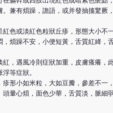
可在軀幹或四肢出現紅色或暗紫色瘀點
膚。兼有煩躁，譫語，或并發抽搐驚厥
呈紅色或淡紅色粒狀丘疹，形態大小不
悶，煩躁不安，小便短黃，舌質紅絳，
淡紅，遇風冷則症狀加重，皮膚瘙癢，
脈浮等症狀。
，疹形小如米粒，大如豆瓣，參差不一
。頭暈心煩，面色少華，舌質淡，脈細