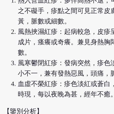
熱入營血紅疹：多伴高熱不退，
之不礙手，疹點之間可見正常皮
黃，脈數或細數。
風熱挾濕紅疹：起病較急，皮疹
成片，瘙癢或奇癢。兼見身熱胸
數。
風寒鬱閉紅疹：發病突然，疹色
小不一，兼有發熱惡風，頭痛，
血虛不榮紅疹：疹色淡紅或蒼白
時現，每以夜睌為甚，經年不癒
【鑒別分析】