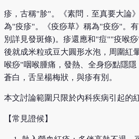
疹，古稱"胗"。《素問．至真要大論
為"疫疹"。《疫痧草》稱為"疫痧"
別詳見發斑條)。疹還應和"痘""疫喉
後就成米粒或豆大圓形水泡，周圍紅暈
喉痧"咽喉腫痛，發熱、全身痧點隱
蒼白，舌呈楊梅狀，與疹有別。
本文討論範圍只限於內科疾病引起的
【常見證候】