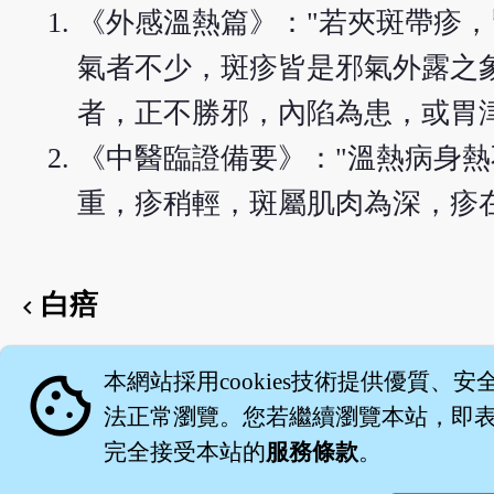
《外感溫熱篇》："若夾斑帶疹
氣者不少，斑疹皆是邪氣外露之
者，正不勝邪，內陷為患，或胃
《中醫臨證備要》："溫熱病身熱
重，疹稍輕，斑屬肌肉為深，疹
白㾦
chevron_left
English version
cookie
本網站採用cookies技術提供優質、安
法正常瀏覽。您若繼續瀏覽本站，即表示
完全接受本站的
服務條款
。
關