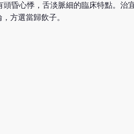
有頭昏心悸，舌淡脈細的臨床特點。治
論，方選當歸飲子。