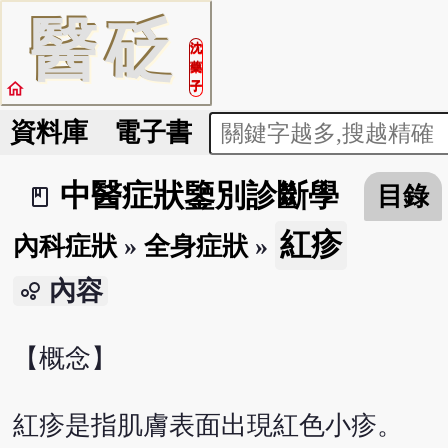
醫
砭
沈
藥
home
子
資料庫
電子書
中醫症狀鑒別診斷學
目錄
book_2
紅疹
內科症狀
»
全身症狀
»
內容
bubble_chart
【概念】
紅疹是指肌膚表面出現紅色小疹。