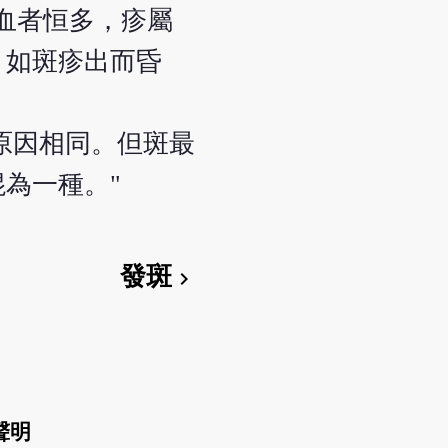
血者恒多，疹屬
。如斑疹出而昏
原因相同。但斑最
為一種。"
發斑
chevron_right
聲明