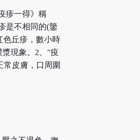
《疫疹一得》稱
疹是不相同的(鑒
為紅色丘疹，數小時
漿現象。2、"疫
正常皮膚，口周圍