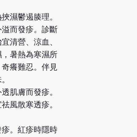
熱挾濕鬱遏腠理。
外溢而發疹。診斷
治宜清營、涼血、
濕，暑熱為寒濕所
，奇癢難忍。伴見
味。
外透肌膚而發疹。
宜祛風散寒透疹。
發疹。紅疹時隱時