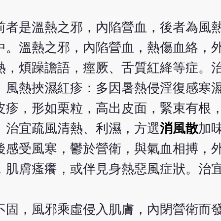
前者是溫熱之邪，內陷營血，後者為風
中。溫熱之邪，內陷營血，熱傷血絡，
熱，煩躁譫語，痙厥、舌質紅絳等症。
。風熱挾濕紅疹：多因暑熱侵淫復感寒
皮疹，形如栗粒，高出皮面，緊束有根
。治宜疏風清熱、利濕，方選
消風散
加
後感受風寒，鬱於營衛，與氣血相搏，
，肌膚瘙癢，或伴見身熱惡風症狀。治
不固，風邪乘虛侵入肌膚，內閉營衛而