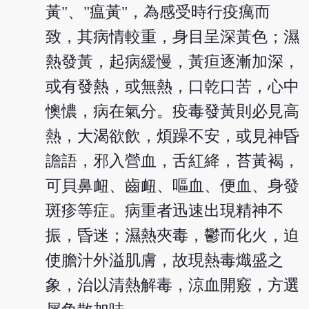
黃"、"瘟黃"，為感受時行疫癘而
致，其病情較重，身目呈深黃色；濕
熱發黃，起病緩慢，黃疸逐漸加深，
或有發熱，或無熱，口乾口苦，心中
懊憹，病在氣分。疫毒發黃則必見高
熱，大渴欲飲，煩躁不安，或見神昏
譫語，邪入營血，舌紅絳，苔黃褐，
可貝鼻衄、齒衄、嘔血、便血、身發
斑疹等症。病重者迅速出現精神不
振，昏迷；濕熱夾毒，鬱而化火，迫
使膽汁外溢肌膚，故現熱毒熾盛之
象，治以清熱解毒，涼血開竅，方選