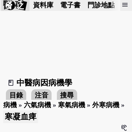
醫 砭
menu
資料庫
電子書
門診地點
預
中醫病因病機學
book_2
目錄
注音
搜尋
病機
»
六氣病機
»
寒氣病機
»
外寒病機
»
寒凝血痺
hearing