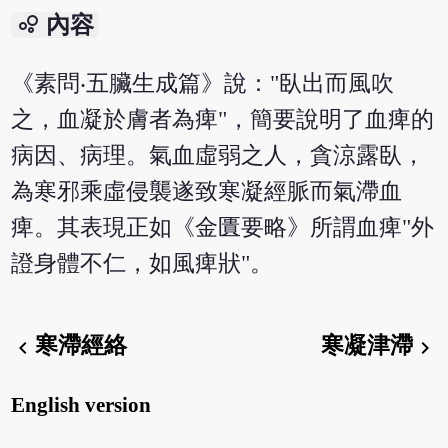
bubble_chart
內容
《素問‧五臟生成篇》說："臥出而風吹
之，血凝於膚者為痺"，簡要說明了血痺的
病因、病理。氣血虛弱之人，貪涼露臥，
為寒邪乘虛侵襲遂致寒凝經脈而氣滯血
痺。其表現正如《金匱要略》所謂血痺"外
證身體不仁，如風痺狀"。
寒滯經絡
寒凝津滯
chevron_left
chevron_right
English version