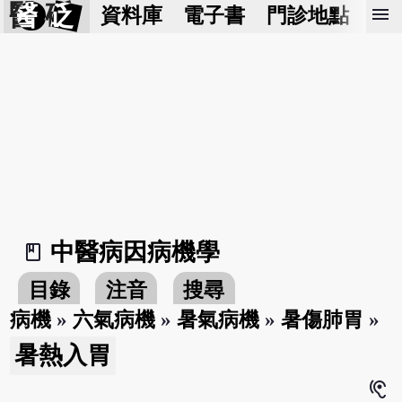
醫 砭
menu
資料庫
電子書
門診地點
預
中醫病因病機學
book_2
目錄
注音
搜尋
病機
»
六氣病機
»
暑氣病機
»
暑傷肺胃
»
暑熱入胃
hearing