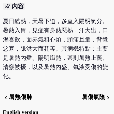
bubble_chart
內容
夏日酷熱，天暑下迫，多直入陽明氣分。
暑熱入胃，見症有身熱惡熱，汗大出，口
渴喜飲，面赤氣粗心煩，頭痛且暈，背微
惡寒，脈洪大而芤等。其病機特點：主要
是暑熱內燔、陽明熾熱，甚則暑熱上蒸、
清竅被擾，以及暑熱內盛、氣液受傷的變
化。
暑熱傷肺
暑傷氣陰
chevron_left
chevron_right
English version