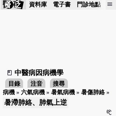
醫 砭
menu
資料庫
電子書
門診地點
預
中醫病因病機學
book_2
目錄
注音
搜尋
病機
»
六氣病機
»
暑氣病機
»
暑傷肺絡
»
暑滯肺絡、肺氣上逆
hearing