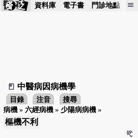
醫 砭
menu
資料庫
電子書
門診地點
預
中醫病因病機學
book_2
目錄
注音
搜尋
病機
»
六經病機
»
少陽病病機
»
樞機不利
hearing