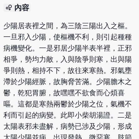
bubble_chart
內容
少陽居表裡之間，為三陰三陽出入之樞。
一旦邪入少陽，使樞機不利，則引起種種
病機變化。一是邪居少陽半表半裡，正邪
相爭，勢均力敵，入與陰爭則寒，出與陽
爭則熱，相持不下，故往來寒熱。邪氣壅
滯於少陽經脈，故胸脅苦滿。少陽膽木之
鬱，乾犯胃腑，故嘿嘿不欲食而心煩喜
嘔。這都是寒熱兩鬱於少陽之位，氣機不
利而引起的病變。此即小柴胡湯證。二是
太陽表邪未盡解，病勢已涉及少陽，形成
太陽少陽並病，出現發熱、微惡寒、肢節