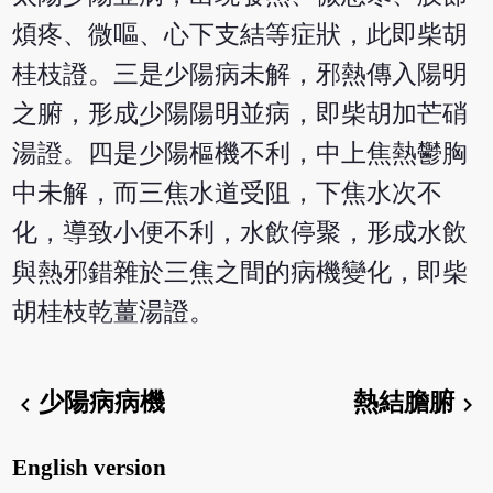
煩疼、微嘔、心下支結等症狀，此即柴胡
桂枝證。三是少陽病未解，邪熱傳入陽明
之腑，形成少陽陽明並病，即柴胡加芒硝
湯證。四是少陽樞機不利，中上焦熱鬱胸
中未解，而三焦水道受阻，下焦水次不
化，導致小便不利，水飲停聚，形成水飲
與熱邪錯雜於三焦之間的病機變化，即柴
胡桂枝乾薑湯證。
少陽病病機
熱結膽腑
chevron_left
chevron_right
English version