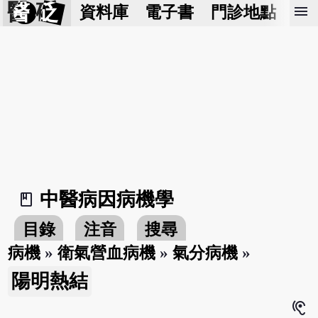
醫 砭
menu
資料庫
電子書
門診地點
預
中醫病因病機學
book_2
目錄
注音
搜尋
病機
»
衛氣營血病機
»
氣分病機
»
陽明熱結
hearing