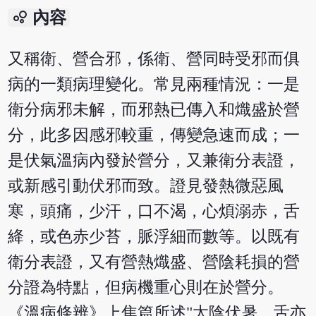
bubble_chart
內容
又稱衛、營合邪，係衛、營同時受邪而俱
病的一類病理變化。常見兩種情況：一是
衛分病邪未解，而邪熱已傳入和熾盛於營
分，此多因感邪較重，傳變急速而成；一
是伏氣溫病內發於營分，又兼衛分表證，
或新感引動伏邪而致。證見發熱微惡風
寒，頭痛，少汗，口不渴，心煩溺赤，舌
絳，或色赤少苔，脈浮細而數等。以既有
衛分表證，又有營熱熾盛、營陰耗損的營
分證為特點，但病機重心則在於營分。
《溫病條辨》上焦篇所述"太陰伏暑，舌亦