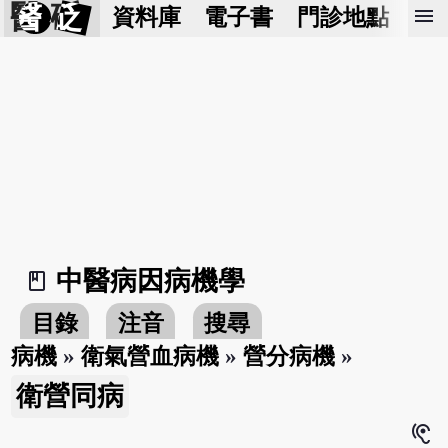
醫 砭
menu
資料庫
電子書
門診地點
預
中醫病因病機學
book_2
目錄
注音
搜尋
病機
»
衛氣營血病機
»
營分病機
»
衛營同病
hearing