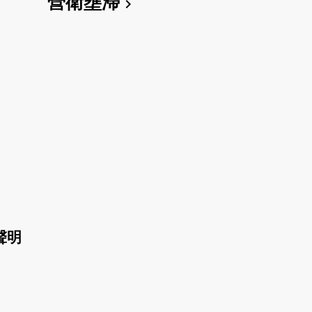
營衛壅滯
chevron_right
聲明