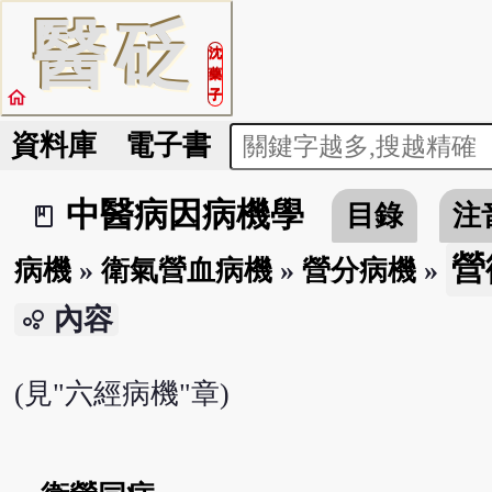
醫
砭
沈
藥
home
子
資料庫
電子書
中醫病因病機學
目錄
注
book_2
營
病機
»
衛氣營血病機
»
營分病機
»
內容
bubble_chart
(見"六經病機"章)