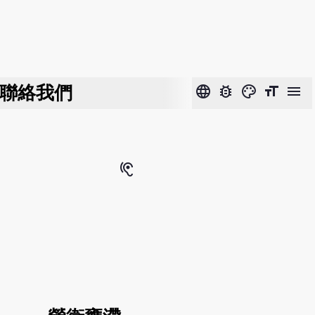
聯絡我們
language
bug_report
color_lens
format_size
menu
hearing