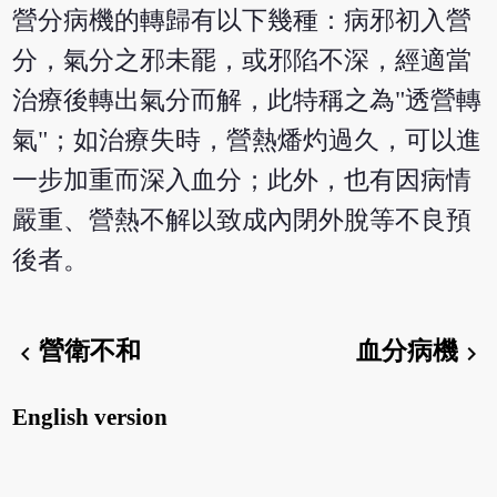
營分病機的轉歸有以下幾種：病邪初入營
分，氣分之邪未罷，或邪陷不深，經適當
治療後轉出氣分而解，此特稱之為"透營轉
氣"；如治療失時，營熱燔灼過久，可以進
一步加重而深入血分；此外，也有因病情
嚴重、營熱不解以致成內閉外脫等不良預
後者。
營衛不和
血分病機
chevron_left
chevron_right
English version