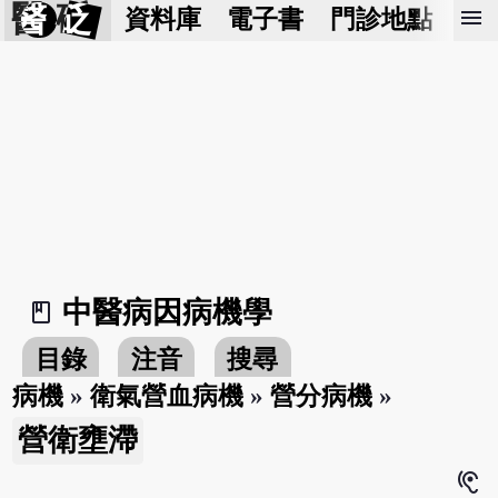
醫 砭
menu
資料庫
電子書
門診地點
預
中醫病因病機學
book_2
目錄
注音
搜尋
病機
»
衛氣營血病機
»
營分病機
»
營衛壅滯
hearing