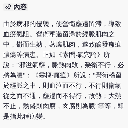
bubble_chart
內容
由於病邪的侵襲，使營衛壅遏留滯，導致
血瘀氣阻。營衛壅遏留滯於經脈肌肉之
中，鬱而生熱，蒸腐肌肉，遂致釀發癰疽
膿瘍等病患。正如《素問‧氣穴論》所
說："邪溢氣壅，脈熱肉敗，榮衛不行，必
將為膿"；《靈樞‧癰疽》所說："營衛稽留
於經脈之中，則血泣而不行，不行則衛氣
從之而不通，壅遏而不得行，故熱；大熱
不止，熱盛則肉腐，肉腐則為膿"等等，即
是指此種病變。