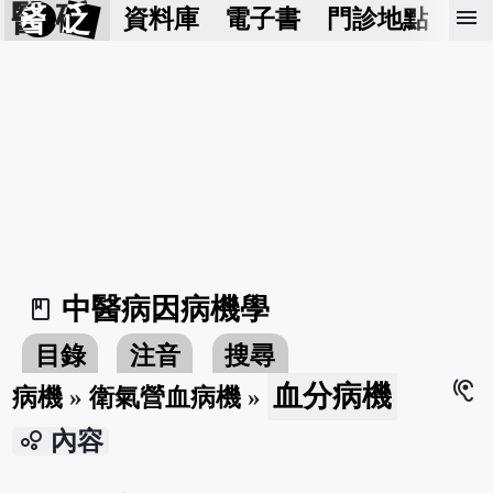
醫 砭
menu
資料庫
電子書
門診地點
預
中醫病因病機學
book_2
目錄
注音
搜尋
hearing
血分病機
病機
»
衛氣營血病機
»
bubble_chart
內容