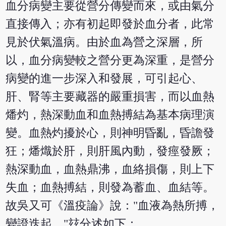
血分病變主要從營分傳變而來，或由氣分
直接傳入；亦有初起即發於血分者，此常
見於伏氣溫病。由於血為營之深層，所
以，血分病變較之營分更為深重，是營分
病變的進一步深入和發展，可引起心、
肝、腎等主要藏器的嚴重損害，而以血熱
燔灼，熱深動血和血熱搏結為基本病理演
變。血熱灼擾於心，則神明昏亂，昏譫發
狂；燔熾於肝，則肝風內動，發痙發厥；
熱深動血，血熱鼎沸，血絡損傷，則上下
失血；血熱搏結，則發為蓄血、血結等。
故吳又可《溫疫論》說："血液為熱所搏，
變證迭起。"玆分述如下：