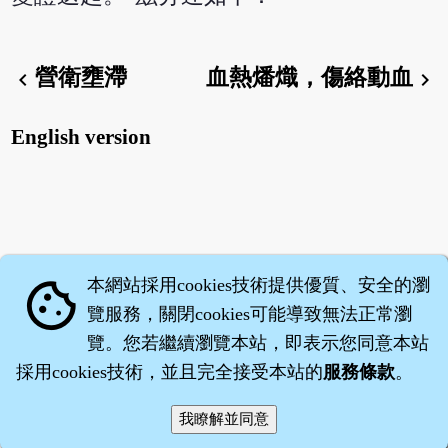
營衛壅滯
血熱燔熾，傷絡動血
chevron_left
chevron_right
English version
本網站採用cookies技術提供優質、安全的瀏
cookie
覽服務，關閉cookies可能導致無法正常瀏
覽。您若繼續瀏覽本站，即表示您同意本站
採用cookies技術，並且完全接受本站的
服務條款
。
智橐‧
醫砭
‧
沈藥子
©2008～2026