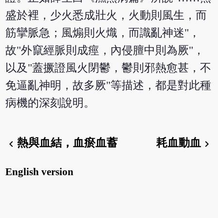
盛於裡，少火悉成壯火，火動則風生，而
筋攣脈急；風煽則火熾，而識亂神迷"，
故"外竄經脈則成痙，內侵膻中則為厥"，
以及"蓋撅證風火閉鬱，鬱則邪熱愈甚，不
免逼亂神明，故多厥"等描述，都是對此種
病機的深刻說明。
熱與血結，血瘀血蓄
耗血動血
chevron_left
chevron_right
English version