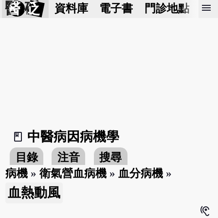
醫 砭
menu
資料庫
電子書
門診地點
預
中醫病因病機學
book_2
目錄
注音
搜尋
病機
»
衛氣營血病機
»
血分病機
»
血熱動風
hearing