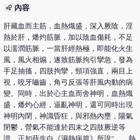
bubble_chart
內容
肝藏血而主筋，血熱熾盛，深入厥陰，淫
熱於肝，燔灼筋脈，加以陰血傷耗，不足
以濡潤筋脈，一當肝經熱極，即能化火生
風，風火相煽，遂致筋脈拘引攣急，發為
手足抽搐，四肢拘攣，頸項強直，兩目上
視，咬牙嚙齒，角弓反張等肝風內動的病
變。同時，出於心主血而舍神明，血熱熾
盛，燔灼心經，逼亂神明，還可同時出現
神明內閉，神識昏狂，與邪熱內壅，陽氣
閉鬱，營氣不能達於四末之四肢厥逆等
證。正如薛生白《濕熱病篇》所說"……熱