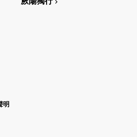
厥陽獨行
chevron_right
聲明