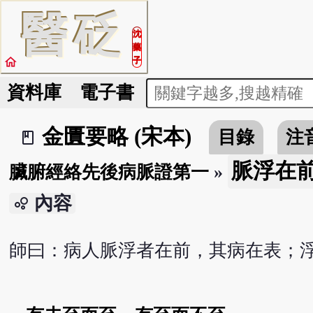
醫
砭
沈
藥
home
子
資料庫
電子書
金匱要略 (宋本)
目錄
注
book_2
脈浮在
臟腑經絡先後病脈證第一
»
內容
bubble_chart
師曰：病人脈浮者在前，其病在表；