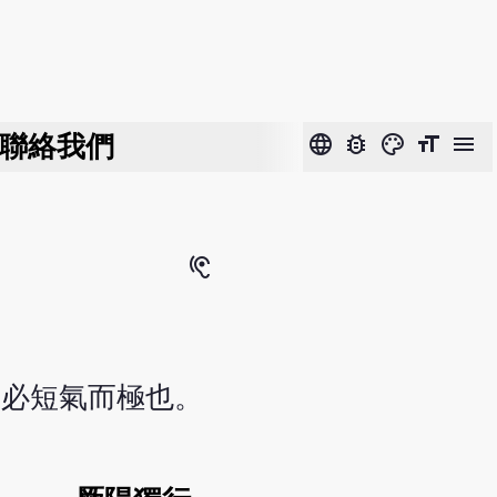
聯絡我們
language
bug_report
color_lens
format_size
menu
hearing
，必短氣而極也。