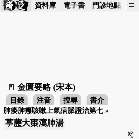
醫 砭
menu
資料庫
電子書
門診地點
預
金匱要略 (宋本)
book_2
目錄
注音
搜尋
書介
肺痿肺癰咳嗽上氣病脈證治第七
»
葶藶大棗瀉肺湯
hearing