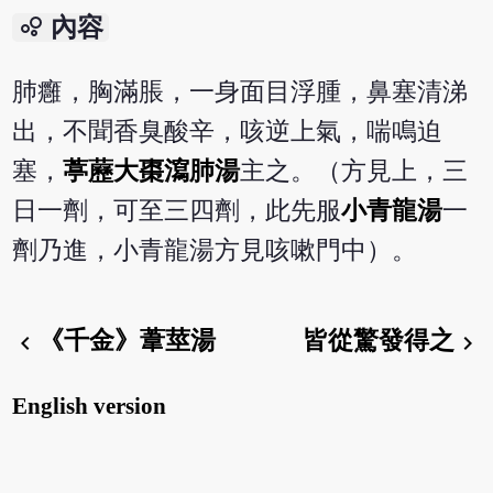
bubble_chart
內容
肺癰，胸滿脹，一身面目浮腫，鼻塞清涕
出，不聞香臭酸辛，咳逆上氣，喘鳴迫
塞，
葶藶大棗瀉肺湯
主之。（方見上，三
日一劑，可至三四劑，此先服
小青龍湯
一
劑乃進，小青龍湯方見咳嗽門中）。
《千金》葦莖湯
皆從驚發得之
chevron_left
chevron_right
English version