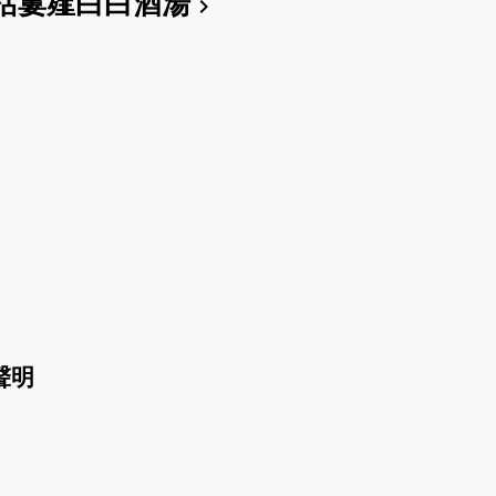
栝蔞薤白白酒湯
chevron_right
聲明