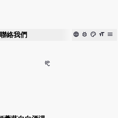
聯絡我們
language
bug_report
color_lens
format_size
menu
hearing