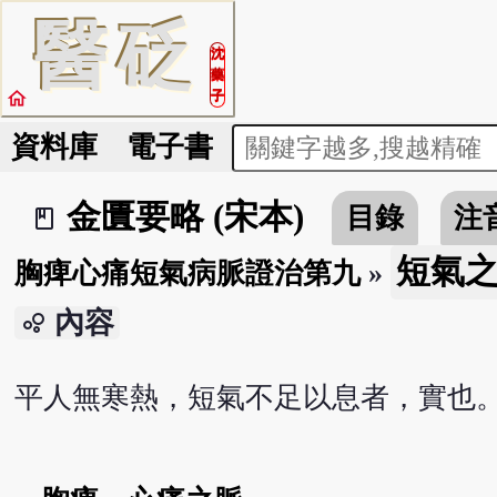
醫
砭
沈
藥
home
子
資料庫
電子書
金匱要略 (宋本)
目錄
注
book_2
短氣
胸痺心痛短氣病脈證治第九
»
內容
bubble_chart
平人無寒熱，短氣不足以息者，實也