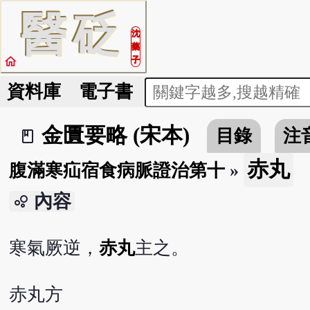
醫
砭
沈
藥
home
子
資料庫
電子書
金匱要略 (宋本)
目錄
注
book_2
赤丸
腹滿寒疝宿食病脈證治第十
»
內容
bubble_chart
寒氣厥逆，
赤丸
主之。
赤丸方