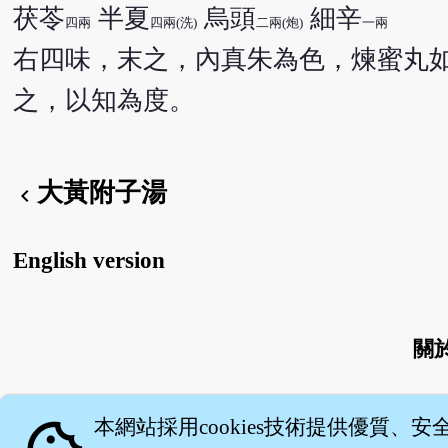
茯苓
半夏
烏頭
細辛
四兩
四兩(洗)
二兩(炮)
一兩
右四味，末之，內真朱為色，煉蜜丸
之，以知為度。
大黃附子湯
chevron_left
English version
關
本網站採用cookies技術提供優質、安