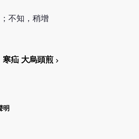
服；不知，稍增
寒疝 大烏頭煎
chevron_right
聲明