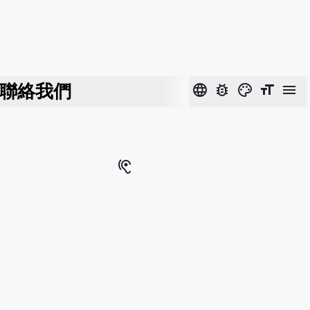
聯絡我們
language
bug_report
color_lens
format_size
menu
hearing