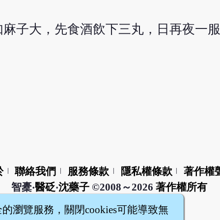
如麻子大，先食酒飲下三丸，日再夜一
於
聯絡我們
服務條款
隱私權條款
著作權
|
|
|
|
智橐‧
醫砭
‧
沈藥子
©2008～2026
著作權所有
全的瀏覽服務，關閉cookies可能導致無