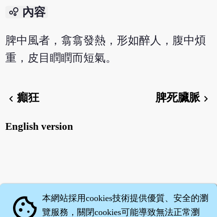
bubble_chart
內容
脾中風者，翕翕發熱，形如醉人，腹中煩
重，皮目瞤瞤而短氣。
癲狂
脾死臟脈
chevron_left
chevron_right
English version
本網站採用cookies技術提供優質、安全的瀏
cookie
覽服務，關閉cookies可能導致無法正常瀏