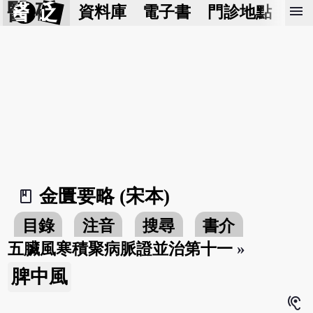
醫 砭
menu
資料庫
電子書
門診地點
預
金匱要略 (宋本)
book_2
目錄
注音
搜尋
書介
五臟風寒積聚病脈證並治第十一
»
脾中風
hearing