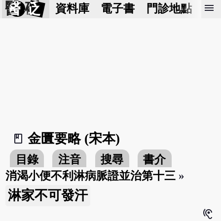
醫 砭
menu
資料庫
電子書
門診地點
預
金匱要略 (宋本)
book_2
目錄
注音
搜尋
書介
消渴小便不利淋病脈證並治第十三
»
淋家不可發汗
hearing