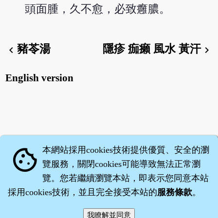
頭面腫，久不愈，必致癰膿。
豬苓湯
隱疹 痂癩 風水 黃汗
chevron_left
chevron_right
English version
本網站採用cookies技術提供優質、安全的瀏
cookie
覽服務，關閉cookies可能導致無法正常瀏
覽。您若繼續瀏覽本站，即表示您同意本站
採用cookies技術，並且完全接受本站的
服務條款
。
智橐‧
醫砭
‧
沈藥子
©2008～2026