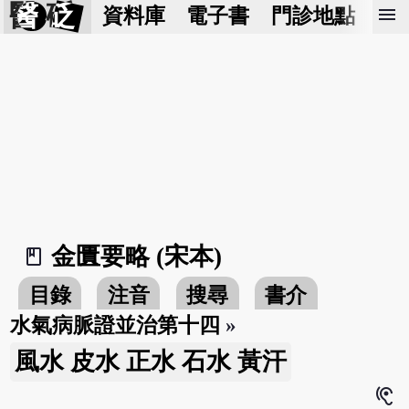
醫 砭
menu
資料庫
電子書
門診地點
預
金匱要略 (宋本)
book_2
目錄
注音
搜尋
書介
水氣病脈證並治第十四
»
風水 皮水 正水 石水 黃汗
hearing