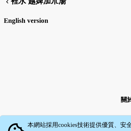
裡水 越婢加朮湯
chevron_left
English version
關
本網站採用cookies技術提供優質、安