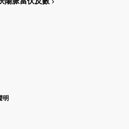
趺陽脈當伏反數
chevron_right
聲明