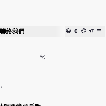
聯絡我們
language
bug_report
color_lens
format_size
menu
hearing
氣。