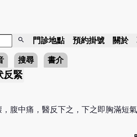
search
門診地點
預約掛號
關於
音
搜尋
書介
伏反緊
瘕，腹中痛，醫反下之，下之即胸滿短