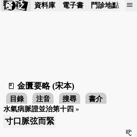
醫 砭
menu
資料庫
電子書
門診地點
預
金匱要略 (宋本)
book_2
目錄
注音
搜尋
書介
水氣病脈證並治第十四
»
寸口脈弦而緊
hearing