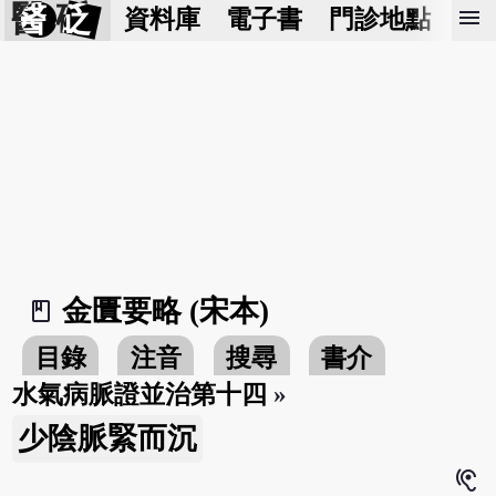
醫 砭
menu
資料庫
電子書
門診地點
預
金匱要略 (宋本)
book_2
目錄
注音
搜尋
書介
水氣病脈證並治第十四
»
少陰脈緊而沉
hearing