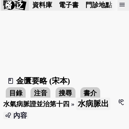
醫 砭
menu
資料庫
電子書
門診地點
預
金匱要略 (宋本)
book_2
目錄
注音
搜尋
書介
hearing
水病脈出
水氣病脈證並治第十四
»
bubble_chart
內容