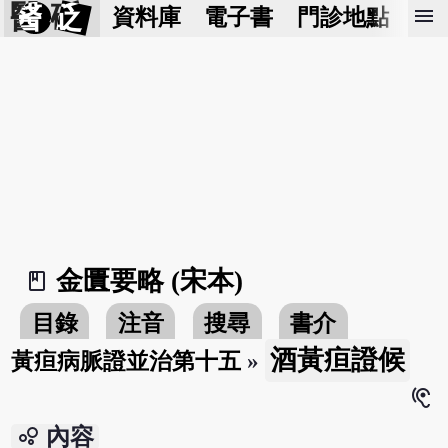
醫 砭
menu
資料庫
電子書
門診地點
預
金匱要略 (宋本)
book_2
目錄
注音
搜尋
書介
酒黃疸證候
黃疸病脈證並治第十五
»
hearing
bubble_chart
內容