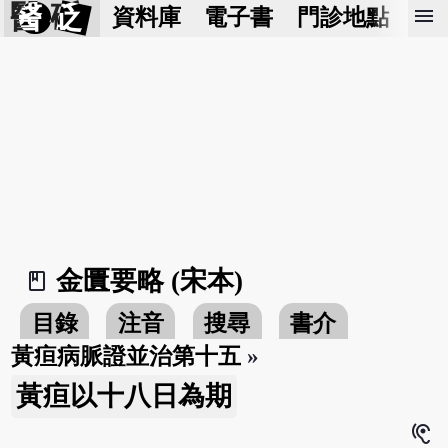
醫 砭
menu
資料庫
電子書
門診地點
預
金匱要略 (宋本)
book_2
目錄
注音
搜尋
書介
黃疸病脈證並治第十五
»
黃疸以十八日為期
hearing