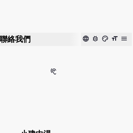
聯絡我們
language
bug_report
color_lens
format_size
menu
hearing