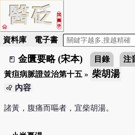
醫
砭
沈
藥
home
子
資料庫
電子書
金匱要略 (宋本)
目錄
注
book_2
柴胡湯
黃疸病脈證並治第十五
»
內容
bubble_chart
諸黃，腹痛而嘔者，宜柴胡湯。