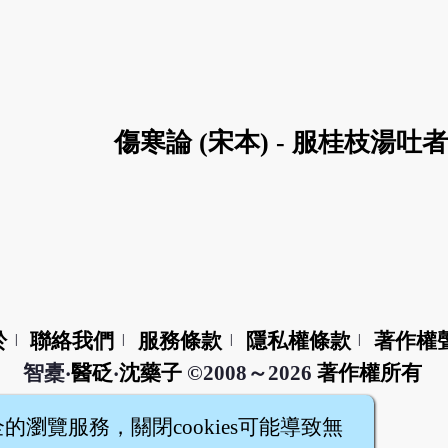
傷寒論 (宋本) - 服桂枝湯吐者 (
於
聯絡我們
服務條款
隱私權條款
著作權
|
|
|
|
智橐‧
醫砭
‧
沈藥子
©2008～2026
著作權所有
全的瀏覽服務，關閉cookies可能導致無