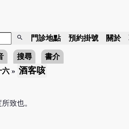
search
門診地點
預約掛號
關於
音
搜尋
書介
酒客咳
十六
»
度所致也。