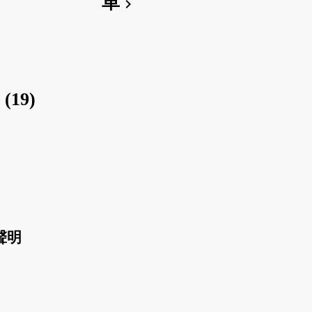
革
chevron_right
19)
聲明