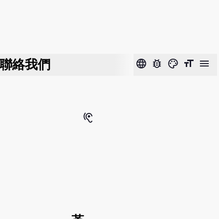
聯絡我們
language
bug_report
color_lens
format_size
menu
hearing