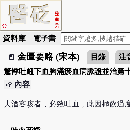
醫
砭
沈
藥
home
子
資料庫
電子書
金匱要略 (宋本)
目錄
注
book_2
驚悸吐衄下血胸滿瘀血病脈證並治第
內容
bubble_chart
夫酒客咳者，必致吐血，此因極飲過