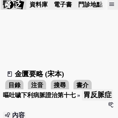
醫 砭
menu
資料庫
電子書
門診地點
預
金匱要略 (宋本)
book_2
目錄
注音
搜尋
書介
胃反脈症
嘔吐噦下利病脈證治第十七
»
hearing
bubble_chart
內容