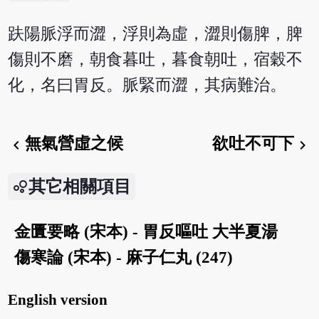
趺陽脈浮而澀，浮則為虛，澀則傷脾，脾
傷則不磨，朝食暮吐，暮食朝吐，宿穀不
化，名曰胃反。脈緊而澀，其病難治。
無氣營虛之候
欲吐不可下
chevron_left
chevron_right
其它相關項目
金匱要略 (宋本) - 胃反嘔吐 大半夏湯
傷寒論 (宋本) - 麻子仁丸 (247)
English version