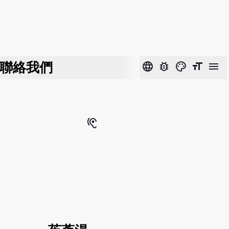
聯絡我們
language
bug_report
color_lens
format_size
menu
hearing