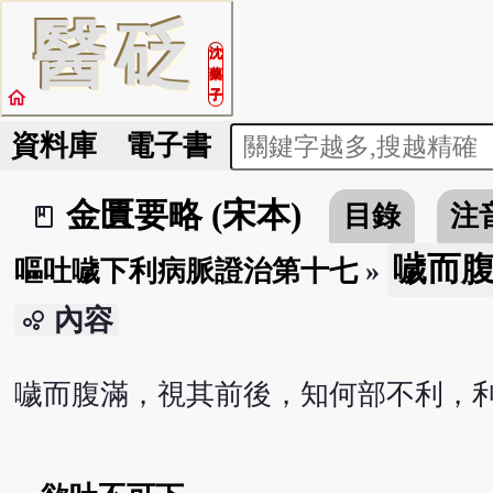
醫
砭
沈
藥
home
子
資料庫
電子書
金匱要略 (宋本)
目錄
注
book_2
噦而
嘔吐噦下利病脈證治第十七
»
內容
bubble_chart
噦而腹滿，視其前後，知何部不利，