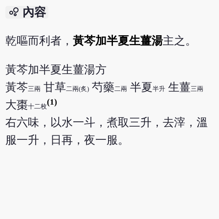
bubble_chart
內容
乾嘔而利者，
黃芩加半夏生薑湯
主之。
黃芩加半夏生薑湯方
黃芩
甘草
芍藥
半夏
生薑
三兩
二兩(炙)
二兩
半升
三兩
(1)
大棗
十二枚
右六味，以水一斗，煮取三升，去滓，溫
服一升，日再，夜一服。