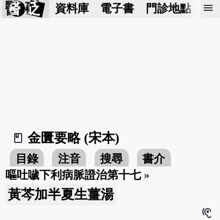
醫 砭
menu
資料庫
電子書
門診地點
預
金匱要略 (宋本)
book_2
目錄
注音
搜尋
書介
嘔吐噦下利病脈證治第十七
»
黃芩加半夏生薑湯
hearing