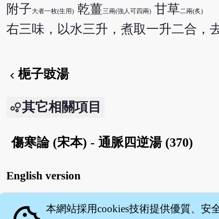
附子
乾薑
甘草
大者一枚(生用)
三兩(強人可四兩)
二兩(炙)
右三味，以水三升，煮取一升二合，
梔子豉湯
chevron_left
其它相關項目
傷寒論 (宋本) - 通脈四逆湯 (370)
English version
本網站採用cookies技術提供優質、安
關