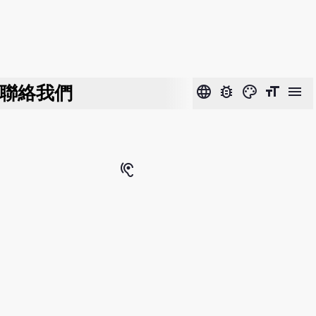
聯絡我們
language
bug_report
color_lens
format_size
menu
hearing