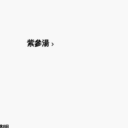
紫參湯
chevron_right
聲明