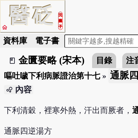
醫
砭
沈
藥
home
子
資料庫
電子書
金匱要略 (宋本)
目錄
注
book_2
通脈
嘔吐噦下利病脈證治第十七
»
內容
bubble_chart
下利清穀，裡寒外熱，汗出而厥者，
通脈四逆湯方