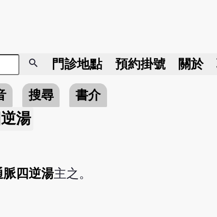
search
門診地點
預約掛號
關於
音
搜尋
書介
四逆湯
通脈四逆湯
主之。