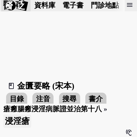
醫 砭
menu
資料庫
電子書
門診地點
預
金匱要略 (宋本)
book_2
目錄
注音
搜尋
書介
瘡癰腸癰浸淫病脈證並治第十八
»
浸淫瘡
hearing