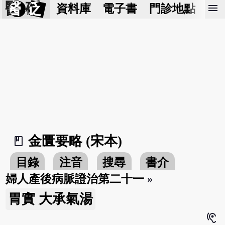
醫 砭
menu
資料庫
電子書
門診地點
預
金匱要略 (宋本)
book_2
目錄
注音
搜尋
書介
婦人產後病脈證治第二十一
»
胃實 大承氣湯
hearing