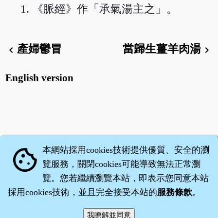
《脈經》作「承氣湯主之」。
產婦鬱冒
當歸生薑羊肉湯
chevron_left
chevron_right
English version
本網站採用cookies技術提供優質、安全的瀏
cookie
覽服務，關閉cookies可能導致無法正常瀏
覽。您若繼續瀏覽本站，即表示您同意本站
採用cookies技術，並且完全接受本站的
服務條款
。
智橐‧
醫砭
‧
沈藥子
©2008～2026