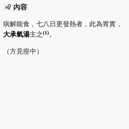
bubble_chart
內容
病解能食，七八日更發熱者，此為胃實，
(1)
大承氣湯
主之
。
（方見痙中）