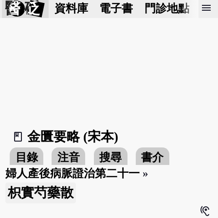
醫 砭
menu
資料庫
電子書
門診地點
預
金匱要略 (宋本)
book_2
目錄
注音
搜尋
書介
婦人產後病脈證治第二十一
»
枳實芍藥散
hearing