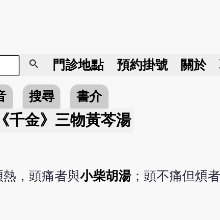
search
門診地點
預約掛號
關於
音
搜尋
書介
《千金》三物黃芩湯
煩熱，頭痛者與
小柴胡湯
；頭不痛但煩