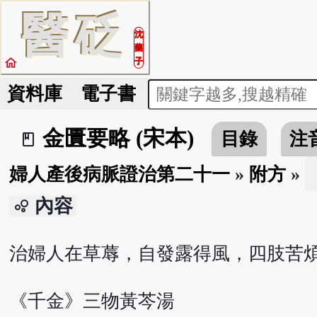
醫
砭
沈
藥
home
子
資料庫
電子書
金匱要略 (宋本)
目錄
注
book_2
婦人產後病脈證治第二十一
»
附方
»
內容
bubble_chart
治婦人在草蓐，自發露得風，四肢苦
《千金》三物黃芩湯