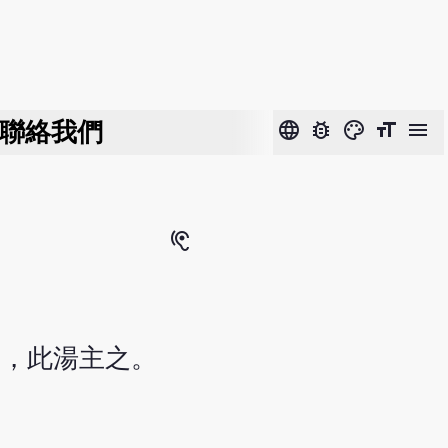
聯絡我們
language
bug_report
color_lens
format_size
menu
hearing
者，此湯主之。