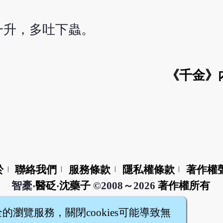
一升，多吐下蟲。
《千金》
於
聯絡我們
服務條款
隱私權條款
著作權
|
|
|
|
智橐‧
醫砭
‧
沈藥子
©2008～2026
著作權所有
全的瀏覽服務，關閉cookies可能導致無