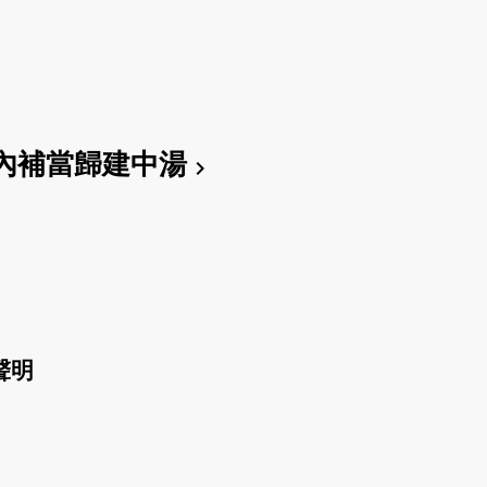
內補當歸建中湯
chevron_right
聲明