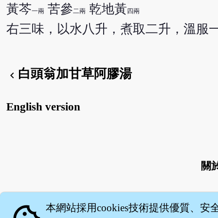
黃芩
苦參
乾地黃
一兩
二兩
四兩
右三味，以水八升，煮取二升，溫服
白頭翁加甘草阿膠湯
chevron_left
English version
關
本網站採用cookies技術提供優質、安