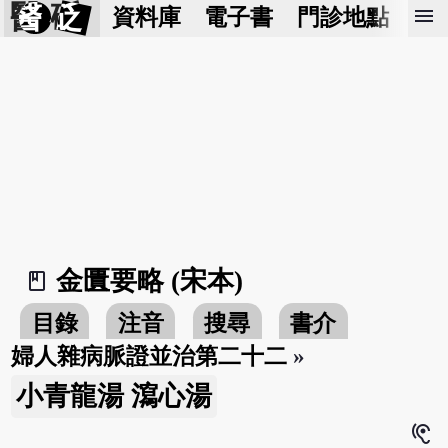
醫 砭
menu
資料庫
電子書
門診地點
預
金匱要略 (宋本)
book_2
目錄
注音
搜尋
書介
婦人雜病脈證並治第二十二
»
小青龍湯 瀉心湯
hearing