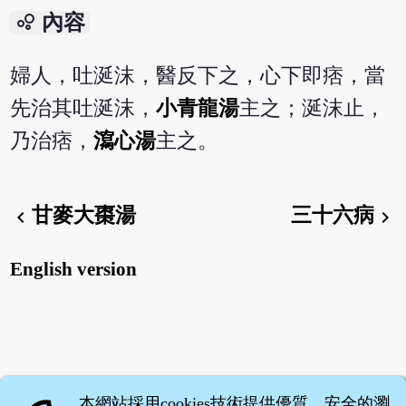
bubble_chart
內容
婦人，吐涎沫，醫反下之，心下即痞，當
先治其吐涎沫，
小青龍湯
主之；涎沫止，
乃治痞，
瀉心湯
主之。
甘麥大棗湯
三十六病
chevron_left
chevron_right
English version
本網站採用cookies技術提供優質、安全的瀏